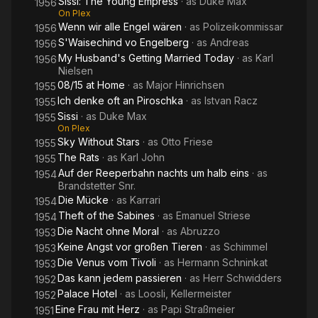
Sissi: The Young Empress
· as
Duke Max
1956
On Plex
Wenn wir alle Engel wären
· as
Polizeikommissar
1956
S'Waisechind vo Engelberg
· as
Andreas
1956
My Husband's Getting Married Today
· as
Karl
1956
Nielsen
08/15 at Home
· as
Major Hinrichsen
1955
Ich denke oft an Piroschka
· as
Istvan Racz
1955
Sissi
· as
Duke Max
1955
On Plex
Sky Without Stars
· as
Otto Friese
1955
The Rats
· as
Karl John
1955
Auf der Reeperbahn nachts um halb eins
· as
1954
Brandstetter Snr.
Die Mücke
· as
Karrari
1954
Theft of the Sabines
· as
Emanuel Striese
1954
Die Nacht ohne Moral
· as
Abruzzo
1953
Keine Angst vor großen Tieren
· as
Schimmel
1953
Die Venus vom Tivoli
· as
Hermann Schninkat
1953
Das kann jedem passieren
· as
Herr Schwidders
1952
Palace Hotel
· as
Loosli, Kellermeister
1952
Eine Frau mit Herz
· as
Papi Straßmeier
1951