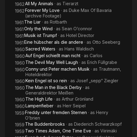
All My Animals
· as
Tierarzt
1962
Forever My Love
· as
Duke Max Of Bavaria
1962
(archive Footage)
The Liar
· as
Rotbarth
1961
Only the Wind
· as
Sean O’connor
1961
Musik ist Trumpf
· as
Hotel Director
1961
Eine hübscher als die andere
· as
Otto Seeberg
1961
Sacred Waters
· as
Hans Waldisch
1960
Auf Engel schießt man nicht
· as
Carlos
1960
The Devil May Well Laugh
· as
Erich Füllgrabe
1960
Conny und Peter machen Musik
· as
Trautmann,
1960
Hoteldirektor
Kein Engel ist so rein
· as
Josef „sepp“ Ziegler
1960
The Man in the Black Derby
· as
1960
Generaldirektor Meißen
The High Life
· as
Arthur Grönland
1960
Lampenfieber
· as
Herr Seipel
1960
Freddy unter fremden Sternen
· as
Henry
1959
O’brien
The Buddenbrooks
· as
Diederich Schwarzkopf
1959
Two Times Adam, One Time Eve
· as
Viirimäki
1959