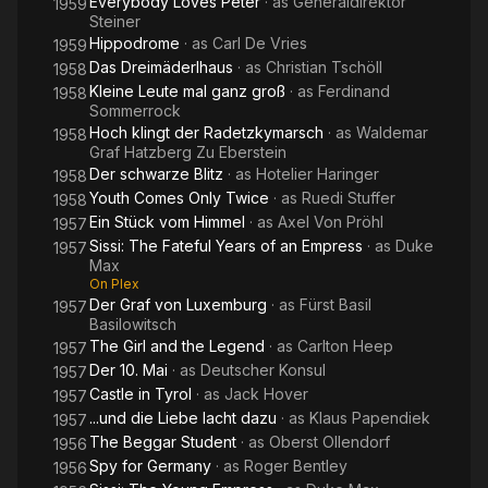
Everybody Loves Peter
· as
Generaldirektor
1959
Steiner
Hippodrome
· as
Carl De Vries
1959
Das Dreimäderlhaus
· as
Christian Tschöll
1958
Kleine Leute mal ganz groß
· as
Ferdinand
1958
Sommerrock
Hoch klingt der Radetzkymarsch
· as
Waldemar
1958
Graf Hatzberg Zu Eberstein
Der schwarze Blitz
· as
Hotelier Haringer
1958
Youth Comes Only Twice
· as
Ruedi Stuffer
1958
Ein Stück vom Himmel
· as
Axel Von Pröhl
1957
Sissi: The Fateful Years of an Empress
· as
Duke
1957
Max
On Plex
Der Graf von Luxemburg
· as
Fürst Basil
1957
Basilowitsch
The Girl and the Legend
· as
Carlton Heep
1957
Der 10. Mai
· as
Deutscher Konsul
1957
Castle in Tyrol
· as
Jack Hover
1957
...und die Liebe lacht dazu
· as
Klaus Papendiek
1957
The Beggar Student
· as
Oberst Ollendorf
1956
Spy for Germany
· as
Roger Bentley
1956