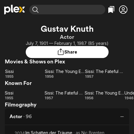
Find Movies & TV
Gustav Knuth
Explore
Explore
Categories
Categories
Actor
Movies & TV Shows
Browse Channels
Action
Bingeworthy
July 7, 1901 — February 1, 1987 (85 years)
Comedy
True Crime
Most Popular
Featured Channels
Share
Documentary
Sports
Leaving Soon
Property Brothers
Movies & Shows on Plex
Channel
En Español
Classics
Learn More
Sissi
Sissi: The Young Empress
Sissi: The Fateful Years of an Empress
ION Plus
Music
Comedy
Sissi
Sissi:
Sissi:
1955
1956
1957
Free Movies & TV Shows
The First 48 by A&E
Known For
The
The
Sci-Fi
Explore
Young
Fateful
Western
Kids & Family
Sissi
Sissi: The Fateful Years of an Empress
Sissi: The Young Empress
Unde
Sissi
Empress
Sissi:
Years of
Sissi:
U
1955
1957
1956
1946
Global
Filmography
The
The
an
Fateful
Empress
Young
Br
Actor
·
96
Years of
Empress
an
Im Schatten der Träume
· as
Nic Brenten,
Empress
2024