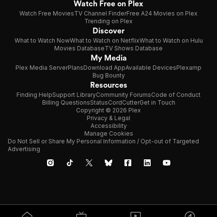
Watch Free on Plex
Watch Free Movies
TV Channel Finder
Free A24 Movies on Plex
Trending on Plex
Discover
What to Watch Now
What to Watch on Netflix
What to Watch on Hulu
Movies Database
TV Shows Database
My Media
Plex Media Server
Plans
Download App
Available Devices
Plexamp
Bug Bounty
Resources
Finding Help
Support Library
Community Forums
Code of Conduct
Billing Questions
Status
CordCutter
Get in Touch
Copyright © 2026 Plex
Privacy & Legal
Accessibility
Manage Cookies
Do Not Sell or Share My Personal Information / Opt-out of Targeted
Advertising