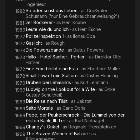
Ingenieur
So oder so ist das Leben
· as
Großvater
1982
Schumann ('nur Eine Gebrauchsanweisung?')
Der Bockerer
· as
Herr Knabe
1981
Leute wie du und ich
· as
Herr Esche
1980
Polizeiinspektion 1
· as
Ilonas Opa
1977
Gaslicht
· as
Rough
1977
Die Powenzbande
· as
Baltus Powenz
1973
Hallo - Hotel Sacher... Portier!
· as
Direktor Otto
1973
Hafner
Eine Frau bleibt eine Frau
· as
Eberhard Müller
1972
Small Town Train Station
· as
Gustav Henning
1972
Drüben bei Lehmanns
· as
Kurt Lehmann
1970
Ludwig on the Lookout for a Wife
· as
Onkel
1969
Gustav Schultheiß
Die Reise nach Tilsit
· as
Jakstat
1969
Salto Mortale
· as
Carlo Doria
1969
Pepe, der Paukerschreck - Die Lümmel von der
1969
ersten Bank, III. Teil
· as
Kurt Nietnagel
Charley's Onkel
· as
Reginald Tressblekken
1969
The Brazen Women of Balzac
· as
1969
Bürgermeister