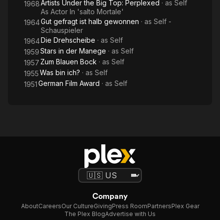
Artists Under the Big Top: Perplexed
· as
Self
1968
As Actor In 'salto Mortale'
Gut gefragt ist halb gewonnen
· as
Self -
1964
Schauspieler
Die Drehscheibe
· as
Self
1964
Stars in der Manege
· as
Self
1959
Zum Blauen Bock
· as
Self
1957
Was bin ich?
· as
Self
1955
German Film Award
· as
Self
1951
Company
About
Careers
Our Culture
Giving
Press Room
Partners
Plex Gear
The Plex Blog
Advertise with Us