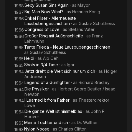
Sexy Susan Sins Again
· as
Mayor
1968
Big Man Now What?
· as
Heinrich König
1967
Onkel Filser - Allerneueste
1966
Lausbubengeschichten
· as
Gustav Schultheiss
Congress of Love
· as
Stefans Vater
1966
Großer Ring mit Außenschleife
· as
Franz
1966
Lehmhuhn
Tante Frieda - Neue Lausbubengeschichten
·
1965
as
Gustav Schultheiss
Heidi
· as
Alp Oehi
1965
Shots in 3/4 Time
· as
Igor
1965
Jetzt dreht die Welt sich nur um dich
· as
Holger
1964
Andreesen
Legend of a Gunfighter
· as
Richard Bradley
1964
Die Physiker
· as
Herbert Georg Beutler / Isaac
1964
Newton
I Learned It from Father
· as
Theaterdirektor
1964
Löwe
Die ganze Welt ist himmelblau
· as
John P.
1964
Hoover
Meine Tochter und ich
· as
Dr. Walther
1963
Nylon Noose
· as
Charles Clifton
1963