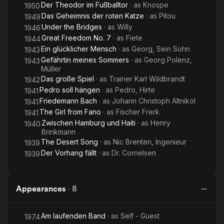
Der Theodor im Fußballtor
· as
Knospe
1950
Das Geheimnis der roten Katze
· as
Pitou
1949
Under the Bridges
· as
Willy
1946
Great Freedom No. 7
· as
Fiete
1944
Ein glücklicher Mensch
· as
Georg, Sein Sohn
1943
Gefährtin meines Sommers
· as
Georg Polenz,
1943
Müller
Das große Spiel
· as
Trainer Karl Wildbrandt
1942
Pedro soll hängen
· as
Pedro, Hirte
1941
Friedemann Bach
· as
Johann Christoph Altnikol
1941
The Girl from Fano
· as
Fischer Frerk
1941
Zwischen Hamburg und Haiti
· as
Henry
1940
Brinkmann
The Desert Song
· as
Nic Brenten, Ingenieur
1939
Der Vorhang fällt
· as
Dr. Cornelsen
1939
Appearances
·
8
Am laufenden Band
· as
Self - Guest
1974