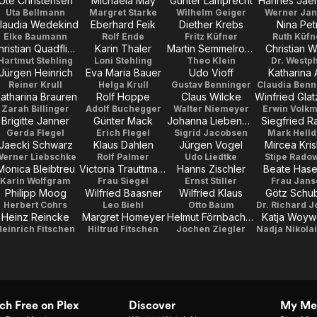
Ute Christensen
Michaela May
Günter Lamprecht
Hannes Jae
Uta Bellmann
Margret Starke
Wilhelm Geiger
Werner Ja
laudia Wedekind
Eberhard Feik
Diether Krebs
Nina Petr
Elke Baumann
Rolf Ende
Fritz Küfner
Ruth Küfn
Christian Quadflieg
Karin Thaler
Martin Semmelrogge
Christian W
Hartmut Stehling
Loni Stehling
Theo Klein
Dr. Westp
Jürgen Heinrich
Eva Maria Bauer
Udo Vioff
Katharina 
Reiner Krull
Helga Krull
Gustav Benninger
Claudia Benn
atharina Brauren
Rolf Hoppe
Claus Wilcke
Zarah Billinger
Adolf Buchegger
Walter Niemeyer
Erwin Volk
Brigitte Janner
Günter Mack
Johanna Liebeneiner
Siegfried R
Gerda Flegel
Erich Flegel
Sigrid Jacobsen
Mark Helld
Jaecki Schwarz
Klaus Dahlen
Jürgen Vogel
Mircea Kri
erner Liebschke
Rolf Palmer
Udo Liedtke
Stipe Rado
Monica Bleibtreu
Victoria Trauttmansdorff
Hanns Zischler
Beate Has
Karin Wolfgram
Frau Siegel
Ernst Stiller
Frau Jans
Philipp Moog
Wilfried Baasner
Wilfried Klaus
Götz Schub
Herbert Cohrs
Leo Biehl
Otto Baum
Dr. Richard 
Heinz Reincke
Margret Homeyer
Helmut Förnbacher
Katja Woy
Heinrich Fitschen
Hiltrud Fitschen
Jochen Ziegler
Nadja Nikola
h Free on Plex
Discover
My Me