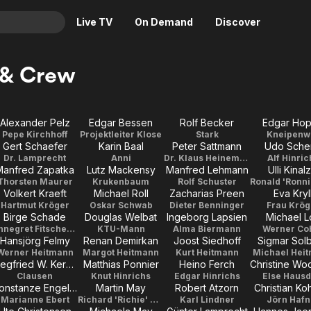
Live TV
On Demand
Discover
& TV
 & Crew
Animation
Movies
Crime
News
Alexander Pelz
Edgar Bessen
Rolf Becker
Edgar Ho
Drama
Reality
Pepe Kirchhoff
Projektleiter Klose
Stark
Kneipenwi
Gert Schaefer
Karin Baal
Peter Sattmann
Udo Sche
Horror
Adrenaline & Sci-Fi
Dr. Lamprecht
Anni
Dr. Klaus Heinemann
Alf Hinric
Manfred Zapatka
Lutz Mackensy
Manfred Lehmann
Ulli Kinalz
Romance
Daytime TV & Games
Thorsten Maurer
Krukenbaum
Rolf Schuster
Volkert Kraeft
Michael Roll
Zacharias Preen
Eva Kryl
Thriller
Food, Home & Culture
Hartmut Kröger
Oskar Schwab
Dieter Benninger
Frau Krög
Descriptive Audio
En Español
Birge Schade
Douglas Welbat
Ingeborg Lapsien
Michael L
Annegret Fitschen-Fuchs
KTU-Mann
Alma Biermann
Werner Co
Music
Hansjörg Felmy
Renan Demirkan
Joost Siedhoff
Sigmar Sol
Werner Heitmann
Margot Heitmann
Kurt Heitmann
Michael Hei
Siegfried W. Kernen
Matthias Ponnier
Heino Ferch
Clausen
Knut Hinrichs
Edgar Hinrichs
Else Hausd
Constanze Engelbrecht
Martin May
Robert Atzorn
Christian Ko
Marianne Ebert
Richard 'Richie' Karlmann
Karl Lindner
Jörn Hafn