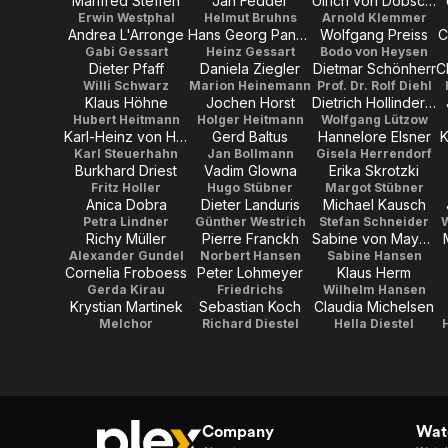
Manfred Steffen
Jan Fedder
Ulrich von Dobschütz
Erwin Westphal
Helmut Bruhns
Arnold Klemmer
Andrea L'Arronge
Hans Georg Panczak
Wolfgang Preiss
C
Gabi Gessart
Heinz Gessart
Bodo von Heysen
Dieter Pfaff
Daniela Ziegler
Dietmar Schönherr
Willi Schwarz
Marion Heinemann
Prof. Dr. Rolf Diehl
Klaus Höhne
Jochen Horst
Dietrich Hollinderbäumer
Hubert Heitmann
Holger Heitmann
Wolfgang Lützow
Karl-Heinz von Hassel
Gerd Baltus
Hannelore Elsner
K
Karl Steuerhahn
Jan Bollmann
Gisela Herrendorf
Burkhard Driest
Vadim Glowna
Erika Skrotzki
Fritz Holler
Hugo Stübner
Margot Stübner
Anica Dobra
Dieter Landuris
Michael Kausch
Petra Lindner
Günther Westrich
Stefan Schneider
W
Richy Müller
Pierre Franckh
Sabine von Maydell
Alexander Gundel
Norbert Hansen
Sabine Hansen
Cornelia Froboess
Peter Lohmeyer
Klaus Herm
Gerda Kirau
Friedrichs
Wilhelm Hansen
Krystian Martinek
Sebastian Koch
Claudia Michelsen
Melchor
Richard Diestel
Hella Diestel
Company
Watc