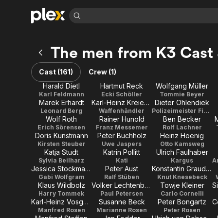
Find Movies 
The men from K3 Cast
Explore
Explore
Categories
Categories
Movies & TV Shows
Browse Channels
Action
Bingeworthy
Cast (161)
Crew (1)
Comedy
True Crime
Most Popular
Featured Channels
Harald Dietl
Hartmut Reck
Wolfgang Müller
Documentary
Sports
Leaving Soon
Karl Feldmann
Ecki Schöller
Tommie Beyer
Property Brothers
Marek Erhardt
Karl-Heinz Kreienbaum
Dieter Ohlendiek
Channel
En Español
Classics
Leonard Berg
Waffenhändler
Polizeimeister Fischer
Learn More
ION Plus
Wolf Roth
Rainer Hunold
Ben Becker
Music
Comedy
Erich Sörensen
Franz Messemer
Rolf Lachner
Free Movies & TV Shows
The First 48 by A&E
Doris Kunstmann
Peter Buchholz
Heinz Hoenig
Sci-Fi
Explore
Kirsten Steuber
Uwe Jaspers
Otto Kamsweg
Western
Kids & Family
Katja Studt
Katrin Pollitt
Ulrich Faulhaber
Sylvia Beilharz
Kati
Kargus
Global
Jessica Stockmann
Peter Aust
Konstantin Graudus
Gabi Wolfgram
Ralf Stüben
Knut Knesebeck
Klaus Wildbolz
Volker Lechtenbrink
Towje Kleiner
Harry Tommek
Paul Petersen
Carlo Cornelli
Karl-Heinz Vosgerau
Susanne Beck
Peter Bongartz
Manfred Rosen
Marianne Rosen
Peter Rosen