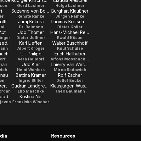
nicke
Rüdiger Kirschstein
Claudia Rieschel
nsen
Gerd Lachner
Helga Lachner
i
Suzanne von Borsody
Burghart Klaußner
er
Renate Ranke
Jürgen Ramke
olff
Juraj Kukura
Thomas Kretschmann
hal
Dr. Reimann
Dieter Koller
Abt
Udo Thomer
Hans-Michael Rehberg
inger
Dieter Jellinek
Ewald Köster
Winfried Glatzeder
Karl Lieffen
Walter Buschhoff
mann
Albert Kröger
Knut Schulze
auch
Ulli Philipp
Erich Hallhuber
orf
Vera Helldorf
Alfons Moosbacher
shan
Udo Kier
Thierry van Werveke
wich
Heini Wohlers
Mirco Radowich
enau
Bettina Kramer
Rolf Zacher
en
Ingrid Stiller
Detlef Becker
ert
Gudrun Landgrebe
Klausjürgen Wussow
Jordan
Lilo Maschke
Theo Baumann
wood
Kristina Nel
ijevna
Franziska Wischer
dia
Resources