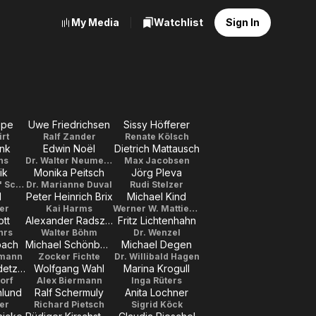
My Media
Watchlist
Sign In
ppe
Uwe Friedrichsen
Sissy Höfferer
rt
Ralf Zander
Renate Kölsch
nk
Edwin Noël
Dietrich Mattausch
hs
Dr. Walter Neumeier
Max Jacobsen
ik
Monika Peitsch
Jörg Pleva
Ronald 'Ronni' Schester
Dr. Marianne Duval
Rudi Stelzer
l
Peter Heinrich Brix
Michael Kind
er
Kai Harms
Werner W. Mattiesen
ott
Alexander Radszun
Fritz Lichtenhahn
hrs
Walter Böhm
Dr. Wenzel
bach
Michael Schönborn
Michael Degen
tmann
Zocker Fichte
Dr. Willibald Hagen
Christine Wodetzky
Wolfgang Wahl
Marina Krogull
orf
Alex Biermann
Inga Rüters
hlund
Ralf Schermuly
Anita Lochner
er
Richard Pietsch
Sigrid Köck