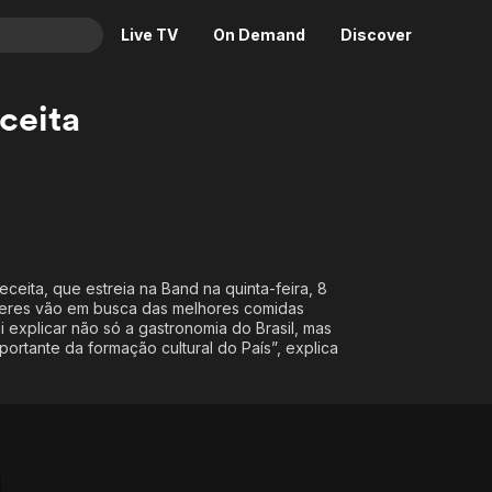
Live TV
On Demand
Discover
& TV
ceita
Animation
Movies
Crime
News
Drama
Reality
Horror
Adrenaline & Sci-Fi
Romance
Daytime TV & Games
eita, que estreia na Band na quinta-feira, 8
Thriller
Food, Home & Culture
rteres vão em busca das melhores comidas
 explicar não só a gastronomia do Brasil, mas
Descriptive Audio
En Español
ortante da formação cultural do País”, explica
Music