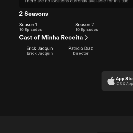
There are no locations currently available for this title
2 Seasons
Season 1
Season 2
Season
Season
10 Episodes
10 Episodes
Cast of Minha Receita
1
2
Érick Jacquin
Patricio Díaz
Érick Jacquin
Director
App Sto
iOS & App