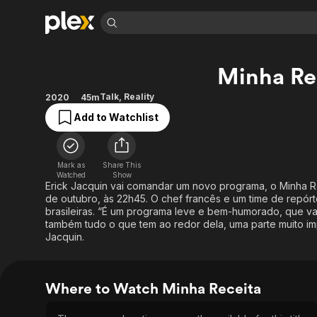
Find Movies 
Minha Re
Explore
Explore
Categories
Categories
Movies & TV Shows
Browse Channels
Action
Bingeworthy
Talk
,
Reality
2020
45m
Comedy
True Crime
Most Popular
Add to Watchlist
Featured Channels
Documentary
Sports
Leaving Soon
Property Brothers
Channel
En Español
Classics
Learn More
Mark as
Share This
ION Plus
Watched
Show
Music
Comedy
Erick Jacquin vai comandar um novo programa, o Minha Rec
Free Movies & TV Shows
The First 48 by A&E
Sci-Fi
Explore
de outubro, às 22h45. O chef francês e um time de repó
brasileiras. “É um programa leve e bem-humorado, que vai
Western
Kids & Family
também tudo o que tem ao redor dela, uma parte muito imp
Jacquin.
Global
Where to Watch Minha Receita