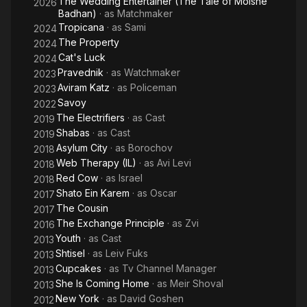
The Wedding Entertainer (The Tale of Moishe
2026
הראשון בפסטיגל הצגות ילדים בחיפה ב-2006. בקולנוע שיחק את שאול
Badhan)
· as
Matchmaker
בסרט "פיתוי", מוכר הפיצוצייה ב"דמיונות", אשר ב"באמצע הסרט"
Tropicana
· as
Sami
2024
ואת סשה ב"קצוות פרומים". שיחק בתפקיד איציק בסרט "הנוער",
The Property
2024
בבימויו של תום שובל משנת 2013. בטלוויזיה שיחק את חיים לבטוב
Cat's Luck
2024
ב"בצפר", דיוויד גושן ב"נויורק", קובי ב"לתפוס את השמים", צ'יקו
Pravednik
· as
Watchmaker
2023
ב"תיק סגור", את אשד מוקד ב"תמרות עשן", ואת הצייר לייב פוקס
Aviram Katz
· as
Policeman
2023
בסדרה "שטיסל". הוכמן דיבב את טאבאקי ב"מספורי ספר הג'ונגל",
Savoy
2022
קרלוס הגמד ב"חבורת הצב המעופף", בילי קרנסטון ב"מייטי מורפין
The Electrifiers
· as
Cast
2019
פאוור ריינג'רס" וב"פאוור ריינג'רס זיאו", מיכלאנג'לו ב"צבי הנינג'ה",
Shabas
· as
Cast
2019
בובת החייל סמל ב"צעצוע של סיפור", נוקה ב"מלך האריות 2", קופר
Asylum City
· as
Borochov
הכלב ב"השועל והכלבלב" ואת הרקולס הבוגר בסרט "הרקולס"
2018
של דיסני.
Web Therapy (IL)
· as
Avi Levi
2018
Red Cow
· as
Israel
2018
Shato Ein Karem
· as
Oscar
2017
The Cousin
2017
The Exchange Principle
· as
Zvi
2016
Youth
· as
Cast
2013
Shtisel
· as
Leiv Fuks
2013
Cupcakes
· as
Tv Channel Manager
2013
She Is Coming Home
· as
Meir Shoval
2013
New York
· as
David Goshen
2012