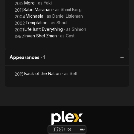
More
· as
Yaki
2012
Sabri Maranan
· as
Shmil Berg
2011
Michaela
· as
Daniel Littleman
2004
Temptation
· as
Shaul
2002
Life Isn’t Everything
· as
Shimon
2001
Inyan Shel Zman
· as
Cast
1992
Appearances
·
1
Back of the Nation
· as
Self
2015