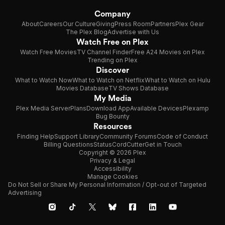
Company
About
Careers
Our Culture
Giving
Press Room
Partners
Plex Gear
The Plex Blog
Advertise with Us
Watch Free on Plex
Watch Free Movies
TV Channel Finder
Free A24 Movies on Plex
Trending on Plex
Discover
What to Watch Now
What to Watch on Netflix
What to Watch on Hulu
Movies Database
TV Shows Database
My Media
Plex Media Server
Plans
Download App
Available Devices
Plexamp
Bug Bounty
Resources
Finding Help
Support Library
Community Forums
Code of Conduct
Billing Questions
Status
CordCutter
Get in Touch
Copyright © 2026 Plex
Privacy & Legal
Accessibility
Manage Cookies
Do Not Sell or Share My Personal Information / Opt-out of Targeted
Advertising