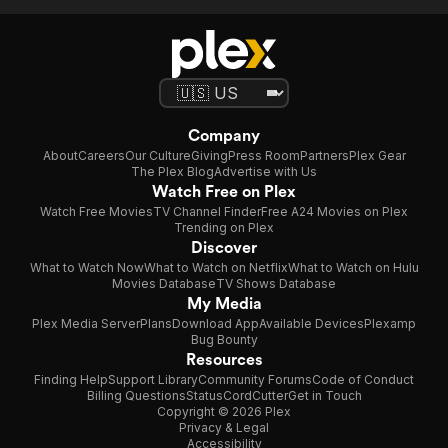
Company
About
Careers
Our Culture
Giving
Press Room
Partners
Plex Gear
The Plex Blog
Advertise with Us
Watch Free on Plex
Watch Free Movies
TV Channel Finder
Free A24 Movies on Plex
Trending on Plex
Discover
What to Watch Now
What to Watch on Netflix
What to Watch on Hulu
Movies Database
TV Shows Database
My Media
Plex Media Server
Plans
Download App
Available Devices
Plexamp
Bug Bounty
Resources
Finding Help
Support Library
Community Forums
Code of Conduct
Billing Questions
Status
CordCutter
Get in Touch
Copyright © 2026 Plex
Privacy & Legal
Accessibility