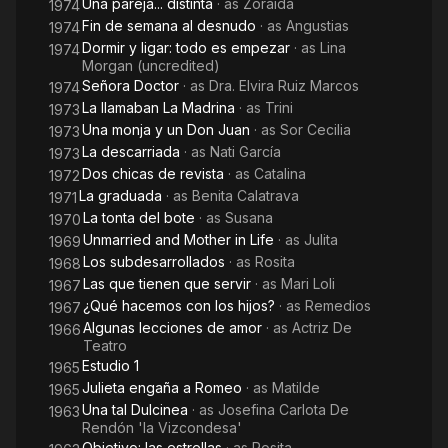
Una pareja... distinta
· as
Zoraida
1974
Fin de semana al desnudo
· as
Angustias
1974
Dormir y ligar: todo es empezar
· as
Lina
1974
Morgan (uncredited)
Señora Doctor
· as
Dra. Elvira Ruiz Marcos
1974
La llamaban La Madrina
· as
Trini
1973
Una monja y un Don Juan
· as
Sor Cecilia
1973
La descarriada
· as
Nati García
1973
Dos chicas de revista
· as
Catalina
1972
La graduada
· as
Benita Calatrava
1971
La tonta del bote
· as
Susana
1970
Unmarried and Mother in Life
· as
Julita
1969
Los subdesarrollados
· as
Rosita
1968
Las que tienen que servir
· as
Mari Loli
1967
¿Qué hacemos con los hijos?
· as
Remedios
1967
Algunas lecciones de amor
· as
Actriz De
1966
Teatro
Estudio 1
1965
Julieta engaña a Romeo
· as
Matilde
1965
Una tal Dulcinea
· as
Josefina Carlota De
1963
Rendón 'la Vizcondesa'
Objetivo: las estrellas
· as
Rosita