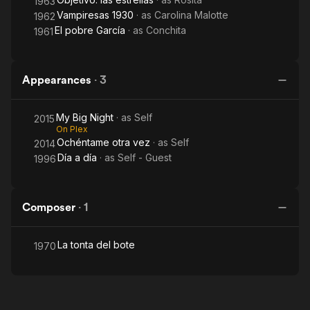
1963
Vampiresas 1930
· as
Carolina Malotte
1962
El pobre García
· as
Conchita
1961
Appearances
·
3
My Big Night
· as
Self
2015
On Plex
Ochéntame otra vez
· as
Self
2014
Día a día
· as
Self - Guest
1996
Composer
·
1
La tonta del bote
1970