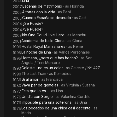
Lina
2024
novio, Hostal Royal Manzanares y Academia de baile Gloria.
Escenas de matrimonio
· as
Florinda
2007
Entre otros premios, consiguió el Fotogramas de Plata, 3 TP
A tortas con la vida
· as
Pepi
2005
de Oro, el Premio Ondas, la Gran Cruz de la Orden del Dos de
Cuando España se desnudó
· as
Cast
2005
Mayo, la Medalla de Oro al mérito en el Trabajo y la Medalla
¿Se Puede?
2004
de Oro al mérito en las Bellas Artes.
¿Se Puede?
2004
No One Could Live Here
· as
Menchu
2003
La actriz fue arrendataria del Teatro La Latina desde 1978, y
Academia de baile Gloria
· as
Gloria
su propietaria desde 1983 hasta 2010; en él programó sus
2001
obras más importantes.
Hostal Royal Manzanares
· as
Reme
1996
La noche de Lina
· as
Varios Personajes
1995
Hermana, ¿pero qué has hecho?
· as
Sor
1995
Ángela / Trini Montero
Celeste... no es un color
· as
Celeste / Nº 427
1993
The Last Tram
· as
Remedios
1990
Sí al amor
· as
Francisca
1986
Vaya par de gemelas
· as
Virginia / Susana
1983
Ésta que lo es...
· as
Lina
1977
Un día con Sergio
· as
Valentina Gordillo
1976
Imposible para una solterona
· as
Gina
1976
Los pecados de una chica casi decente
· as
1975
Maria