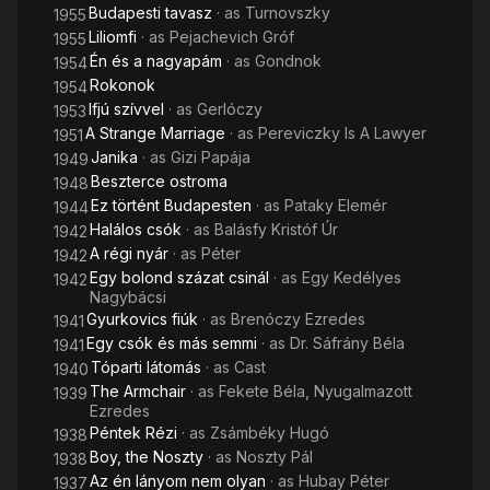
Budapesti tavasz
· as
Turnovszky
1955
Liliomfi
· as
Pejachevich Gróf
1955
Én és a nagyapám
· as
Gondnok
1954
Rokonok
1954
Ifjú szívvel
· as
Gerlóczy
1953
A Strange Marriage
· as
Pereviczky Is A Lawyer
1951
Janika
· as
Gizi Papája
1949
Beszterce ostroma
1948
Ez történt Budapesten
· as
Pataky Elemér
1944
Halálos csók
· as
Balásfy Kristóf Úr
1942
A régi nyár
· as
Péter
1942
Egy bolond százat csinál
· as
Egy Kedélyes
1942
Nagybácsi
Gyurkovics fiúk
· as
Brenóczy Ezredes
1941
Egy csók és más semmi
· as
Dr. Sáfrány Béla
1941
Tóparti látomás
· as
Cast
1940
The Armchair
· as
Fekete Béla, Nyugalmazott
1939
Ezredes
Péntek Rézi
· as
Zsámbéky Hugó
1938
Boy, the Noszty
· as
Noszty Pál
1938
Az én lányom nem olyan
· as
Hubay Péter
1937