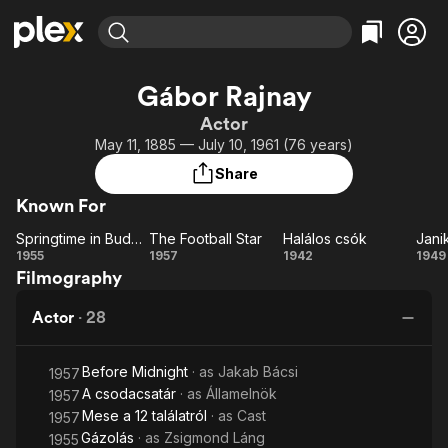
Find Movies & TV
Gábor Rajnay
Explore
Explore
Categories
Categories
Actor
Movies & TV Shows
Browse Channels
Action
Bingeworthy
May 11, 1885 — July 10, 1961 (76 years)
Comedy
True Crime
Most Popular
Featured Channels
Share
Documentary
Sports
Leaving Soon
Property Brothers
Known For
Channel
En Español
Classics
Learn More
Springtime in Budapest
The Football Star
Halálos csók
Jani
ION Plus
Music
Comedy
Springtime
The
Halálos
Ja
1955
1957
1942
1949
Free Movies & TV Shows
The First 48 by A&E
Filmography
in
Football
csók
Sci-Fi
Explore
Budapest
Star
Western
Kids & Family
Actor
·
28
Global
Before Midnight
· as
Jakab Bácsi
1957
A csodacsatár
· as
Államelnök
1957
Mese a 12 találatról
· as
Cast
1957
Gázolás
· as
Zsigmond Láng
1955