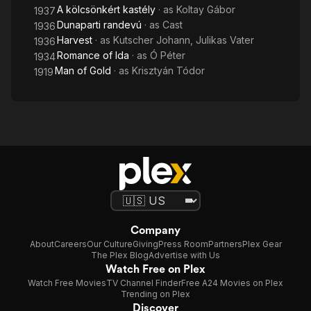
A kölcsönkért kastély
· as
Koltay Gábor
1937
Dunaparti randevú
· as
Cast
1936
Harvest
· as
Kutscher Johann, Julikas Vater
1936
Romance of Ida
· as
Ó Péter
1934
Man of Gold
· as
Krisztyán Tódor
1919
Company
About
Careers
Our Culture
Giving
Press Room
Partners
Plex Gear
The Plex Blog
Advertise with Us
Watch Free on Plex
Watch Free Movies
TV Channel Finder
Free A24 Movies on Plex
Trending on Plex
Discover