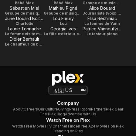
Bébé Max
Bébé Max
Groupe de musique La Maison Tellier
Sébastien Miel
Mathieu Pigné
Alice Douard
Groupe de musique La Maison Tellier
Groupe de musique La Maison Tellier
Journaliste (voix) / Director / Writer
June Douard Boitard
Lou Fleury
Élisa Réchiniac
Charlotte
Lou
La femme de Yann
Laurie Tonnadre
Georgia Ives
Patrice Vanneufville
La femme visite maternité
La fille extérieur club
Le testeur piano
Didier Berhault
Le chauffeur du bus de nuit
Company
About
Careers
Our Culture
Giving
Press Room
Partners
Plex Gear
The Plex Blog
Advertise with Us
Watch Free on Plex
Watch Free Movies
TV Channel Finder
Free A24 Movies on Plex
Trending on Plex