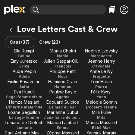
Find Movies & TV
Love Letters Cast & Crew
Explore
Explore
Categories
Categories
Movies & TV Shows
Browse Channels
Action
Bingeworthy
Cast (37)
Crew (23)
Comedy
True Crime
Most Popular
Ella Rumpf
Monia Chokri
Noémie Lvovsky
Featured Channels
Céline
Nadia
Marguerite
Documentary
Sports
Leaving Soon
Property Brothers
Emy Juretzko
Julien Gaspar-Oliveri
Jeanne Herry
Channel
En Español
Classics
Erika
François
L'avocate
Learn More
Aude Pépin
Philippe Petit
Anne Le Ny
ION Plus
Music
Comedy
Adèle
Nour
Friquette
Free Movies & TV Shows
The First 48 by A&E
Émilie Brisavoine
Hammou Graïa
Tom Harari
Sci-Fi
Explore
Sofia
Hammou
Pierre
Eva Huault
Pauline Bayle
Félix Kysyl
Western
Kids & Family
Sage-femme visite
Agathe
Yann
Hamza Meziani
Édouard Sulpice
Mélodie Bonnin
Global
L'interne maternité
Le mec du bar
L'obstétricienne
Loane Seguillon
Marianne Dubut
Mila Furie
La sage-femme
L'auxiliaire de puériculture
Mila
Lomane de Dietrich
Marion Lambert
Marius Massard
Lomane
Emma
Bébé Max
Paul-Antoine Massard
Zéphyr Massard
Yannick Marais