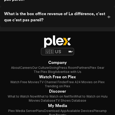
What is the box office revenue of La différence, c'est
que c'est pas pareil?
Company
About
Careers
Our Culture
Giving
Press Room
Partners
Plex Gear
The Plex Blog
Advertise with Us
Watch Free on Plex
Watch Free Movies
TV Channel Finder
Free A24 Movies on Plex
Trending on Plex
Discover
What to Watch Now
What to Watch on Netflix
What to Watch on Hulu
Movies Database
TV Shows Database
My Media
Plex Media Server
Plans
Download App
Available Devices
Plexamp
Bug Bounty