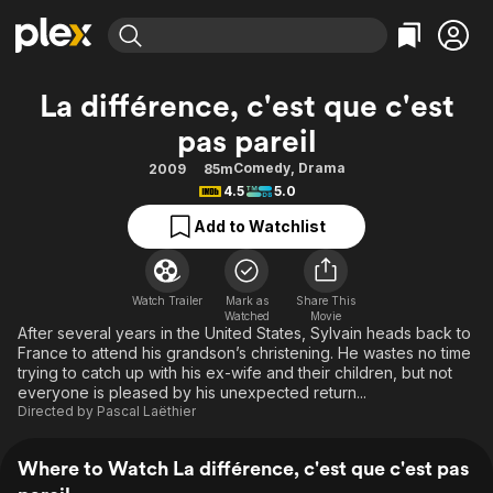
Find Movies & TV
La différence, c'est que c'est
Explore
Explore
Categories
Categories
pas pareil
Movies & TV Shows
Browse Channels
Action
Bingeworthy
Comedy
,
Drama
2009
85m
Comedy
True Crime
Most Popular
Featured Channels
4.5
5.0
Documentary
Sports
Leaving Soon
Property Brothers
Add to Watchlist
Channel
En Español
Classics
Learn More
ION Plus
Music
Comedy
Free Movies & TV Shows
The First 48 by A&E
Watch Trailer
Mark as
Share This
Sci-Fi
Explore
Watched
Movie
After several years in the United States, Sylvain heads back to
Western
Kids & Family
France to attend his grandson’s christening. He wastes no time
trying to catch up with his ex-wife and their children, but not
Global
everyone is pleased by his unexpected return...
Directed by
Pascal Laëthier
Where to Watch La différence, c'est que c'est pas