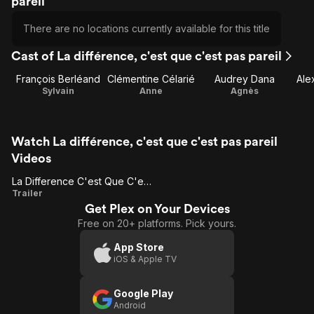
pareil
There are no locations currently available for this title
Cast of La différence, c'est que c'est pas pareil
François Berléand
Clémentine Célarié
Audrey Dana
Ale
Sylvain
Anne
Agnès
Watch La différence, c'est que c'est pas pareil
Videos
La Difference C'est Que C'est Pas Pareil
La
Trailer
Get Plex on Your Devices
Difference
Free on 20+ platforms. Pick yours.
C'est Que
C'est Pas
App Store
iOS & Apple TV
Pareil
Google Play
Android